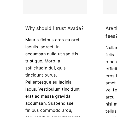
Why should I trust Avada?
Are t
fees
Mauris finibus eros eu orci
iaculis laoreet. In
Nulla
accumsan nulla ut sagittis
felis
tristique. Morbi a
biben
sollicitudin dui, quis
effici
tincidunt purus.
eros l
Pellentesque eu lacinia
amet 
lacus. Vestibulum tincidunt
vel f
erat ac massa gravida
arcu. 
accumsan. Suspendisse
nisi 
finibus commodo arcu,
tellu