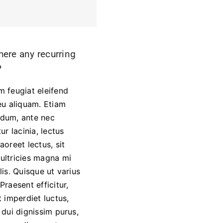
here any recurring
?
m feugiat eleifend
 eu aliquam. Etiam
dum, ante nec
tur lacinia, lectus
aoreet lectus, sit
ultricies magna mi
elis. Quisque ut varius
Praesent efficitur,
at imperdiet luctus,
s dui dignissim purus,